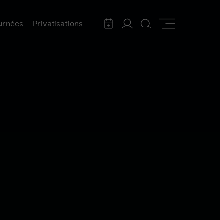
urnées
Privatisations
Calendrier
Mon
Rechercher
Afficher
compte
la
navigation