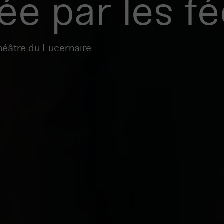
e par les f
héâtre du Lucernaire