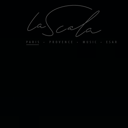
Panneau
de
gestion
des
cookies
PARIS
PROVENCE
MUSIC
ESAR
•
•
•