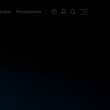
urnées
Privatisations
Calendrier
Mon
Rechercher
Afficher
compte
la
navigation