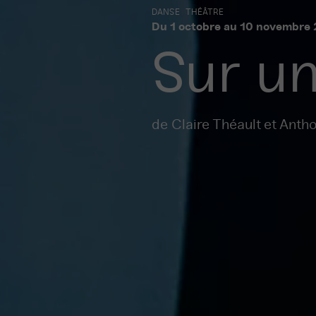
DANSE
THÉÂTRE
Du
1
octobre au
10
novembre 
Sur un 
de Claire Théault et Anth