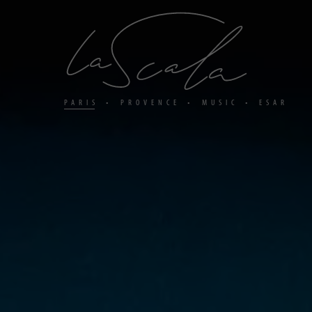
Panneau
de
gestion
des
cookies
PARIS
PROVENCE
MUSIC
ESAR
•
•
•