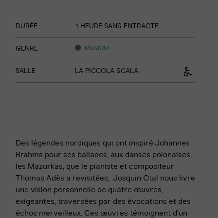
Informations
DURÉE
1 HEURE SANS ENTRACTE
sur
le
GENRE
MUSIQUE
spectacle
SALLE
LA PICCOLA SCALA
Des légendes nordiques qui ont inspiré Johannes
Brahms pour ses ballades, aux danses polonaises,
les Mazurkas, que le pianiste et compositeur
Thomas Adès a revisitées, Josquin Otal nous livre
une vision personnelle de quatre œuvres,
exigeantes, traversées par des évocations et des
échos merveilleux. Ces œuvres témoignent d’un