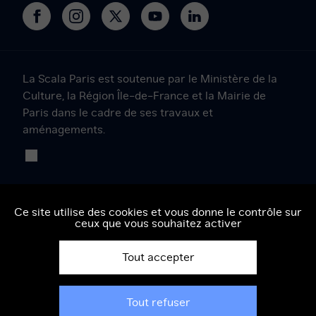
La
La
Le
Le
Le
Scala
Scala
Projet
Projet
Projet
Paris
Paris
Scala
Scala
Scala
sur
sur
sur
sur
sur
La Scala Paris est soutenue par le Ministère de la
Facebook
Instagram
Twitter
YouTube
LinkedIn
Culture, la Région Île-de-France et la Mairie de
Paris dans le cadre de ses travaux et
aménagements.
Ce site utilise des cookies et vous donne le contrôle sur
ceux que vous souhaitez activer
Tout accepter
Mentions légales
Tout refuser
Conditions générales de vente