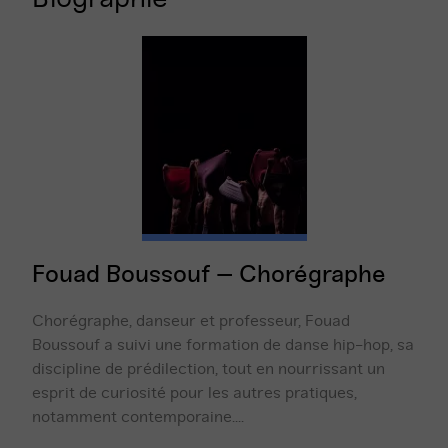
Fouad Boussouf – Chorégraphe
Chorégraphe, danseur et professeur, Fouad
Boussouf a suivi une formation de danse hip-hop, sa
discipline de prédilection, tout en nourrissant un
esprit de curiosité pour les autres pratiques,
notamment contemporaine....