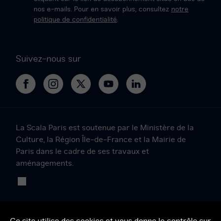
nos e-mails. Pour en savoir plus, consultez
notre
politique de confidentialité
.
Suivez-nous sur
La
La
Le
Le
Le
Scala
Scala
Projet
Projet
Projet
Paris
Paris
Scala
Scala
Scala
sur
sur
sur
sur
sur
La Scala Paris est soutenue par le Ministère de la
Facebook
Instagram
Twitter
YouTube
LinkedIn
Culture, la Région Île-de-France et la Mairie de
Paris dans le cadre de ses travaux et
aménagements.