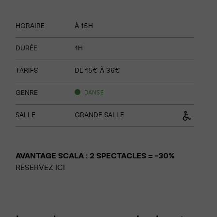
Informations
HORAIRE
À 15H
sur
le
DURÉE
1H
spectacle
TARIFS
DE 15€ À 36€
GENRE
DANSE
SALLE
GRANDE SALLE
AVANTAGE SCALA :
2 SPECTACLES = -30%
RESERVEZ ICI