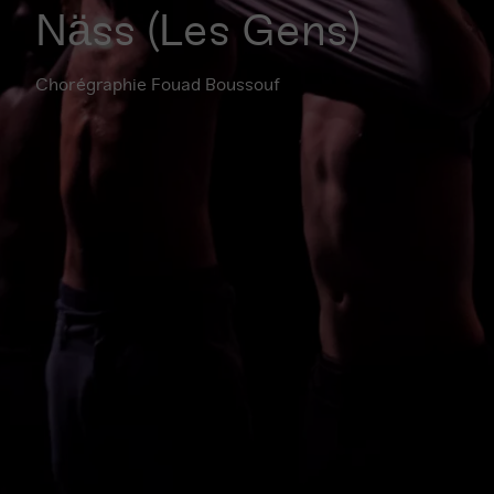
Näss (Les Gens)
Chorégraphie Fouad Boussouf