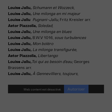
Louise Jallu,
Schumann et Wozzeck
,
Louise Jallu,
Une milonga en mi majeur
Louise Jallu
Pugnani-Jallu
, Fritz Kreisler arr.
Astor Piazzolla,
Soledad
,
Louise Jallu
,
Une milonga en blues
Louise Jallu,
B.W.V 1016,
sous turbulences
Louise Jallu
,
Mon boléro
Louise Jallu,
La milonga transfigurée
,
Astor Piazzolla,
Libertango
Louise Jallu,
Toi qui as besoin d’eau
, Georges
Brassens arr.
Louise Jallu,
À Gennevilliers, toujours
,
Autoriser
Web content est désactivé.