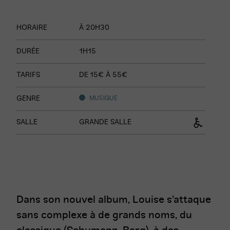
Informations
HORAIRE
À 20H30
sur
le
DURÉE
1H15
spectacle
TARIFS
DE 15€ À 55€
GENRE
MUSIQUE
SALLE
GRANDE SALLE
Dans son nouvel album, Louise s’attaque
sans complexe à de grands noms, du