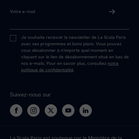
Votre
adresse
Valider
email
Je souhaite recevoir la newsletter de La Scala Paris
avec ses programmes et bons plans. Vous pouvez
vous désabonner à n'importe quel moment en
cliquant sur le lien de désabonnement situé en bas de
nos e-mails. Pour en savoir plus, consultez
notre
politique de confidentialité
.
Suivez-nous sur
La
La
Le
Le
Le
Scala
Scala
Projet
Projet
Projet
Paris
Paris
Scala
Scala
Scala
sur
sur
sur
sur
sur
La Scala Paris est soutenue par le Ministère de la