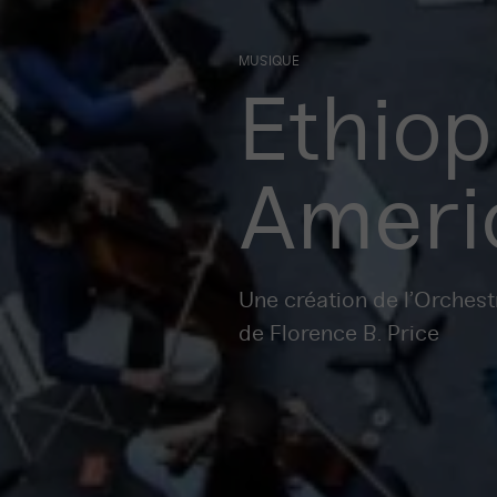
MUSIQUE
Ethiop
Ameri
Une création de l’Orches
de Florence B. Price