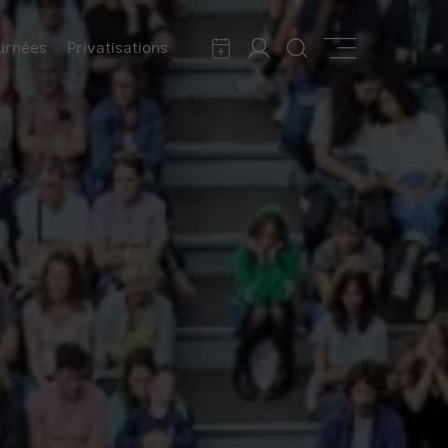
urnées
Privatisations
Calendrier
Mon
Rechercher
Afficher
compte
la
navigation