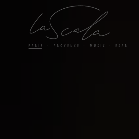
Panneau
de
gestion
des
cookies
PARIS
PROVENCE
MUSIC
ESAR
•
•
•