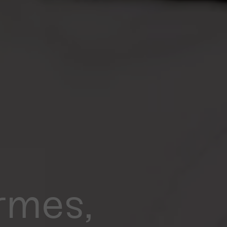
rmes,