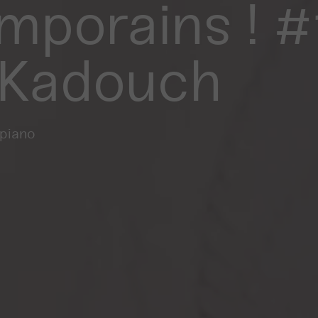
porains ! #1
 Kadouch
 piano