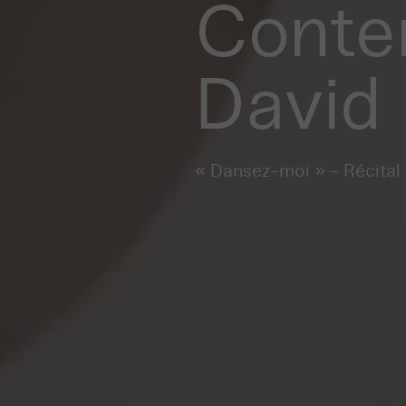
Contem
David
« Dansez-moi » - Récital