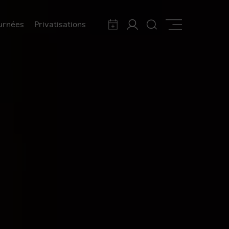
urnées
Privatisations
Calendrier
Mon
Rechercher
Afficher
compte
la
navigation