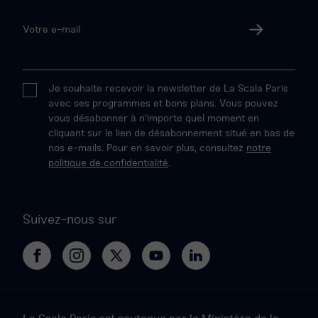
Votre
adresse
Valider
email
Je souhaite recevoir la newsletter de La Scala Paris
avec ses programmes et bons plans. Vous pouvez
vous désabonner à n'importe quel moment en
cliquant sur le lien de désabonnement situé en bas de
nos e-mails. Pour en savoir plus, consultez
notre
politique de confidentialité
.
Suivez-nous sur
La
La
Le
Le
Le
Scala
Scala
Projet
Projet
Projet
Paris
Paris
Scala
Scala
Scala
sur
sur
sur
sur
sur