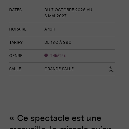
Informations
DATES
DU
7
OCTOBRE
2026 AU
sur
6
MAI
2027
le
spectacle
HORAIRE
À 19H
TARIFS
DE 13€ À 38€
GENRE
THÉÂTRE
SALLE
GRANDE SALLE
« Ce spectacle est une