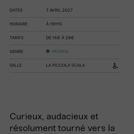
Informations
7
AVRIL
DATES
7
AVRIL
2027
sur
le
HORAIRE
À 19H15
spectacle
TARIFS
DE 15€ À 28€
GENRE
MUSIQUE
SALLE
LA PICCOLA SCALA
Curieux, audacieux et
résolument tourné vers la