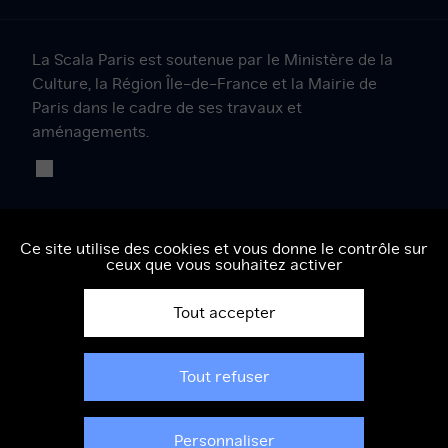
Scala
Scala
Projet
Projet
Projet
Paris
Paris
Scala
Scala
Scala
sur
sur
sur
sur
sur
La Scala Paris est soutenue par le Ministère de la
Facebook
Instagram
Twitter
YouTube
LinkedIn
Culture, la Région Île-de-France et la Mairie de
Paris dans le cadre de ses travaux et
aménagements.
Ce site utilise des cookies et vous donne le contrôle sur
ceux que vous souhaitez activer
Tout accepter
Mentions légales
Tout refuser
Conditions générales de vente
Politique de confidentialité
Gestion du consentement cookies
Personnaliser